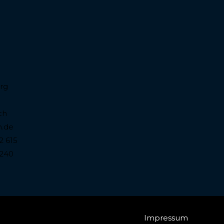
urg
ch
n.de
2 615
 240
Impressum