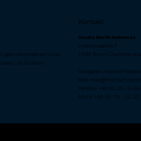
Kontakt
Studio Berlin Halensee
Hubertusallee 7
nen ganz besonderen Look.
14193 Berlin-Charlottenb
oder „on location“,
Instagram:
manuel.froehli
Mail:
mail@froehlich-berli
Telefon: +49 (0) 30 – 55 64
Mobil: +49 (0) 176 – 22 123