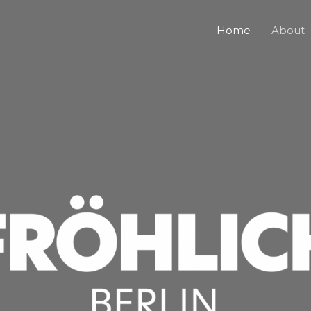
Home
About